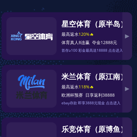
示
集团新闻
集团服务
联系
中欧体育(zoty)
方网站