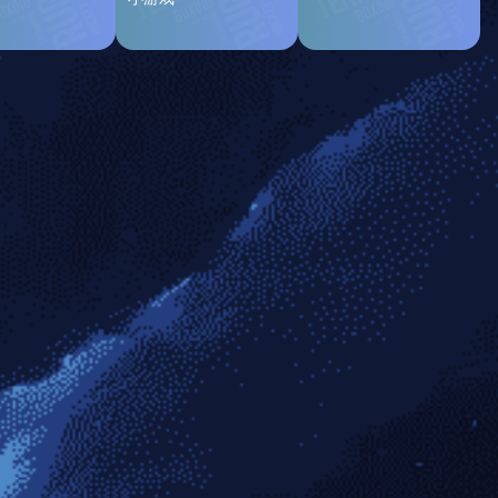
克本曾凭借强势崛起撼
为英超历史写下注脚，
对决多了一层情怀滤
时刻更显从容。
往往能爆发出惊人能
满期待。