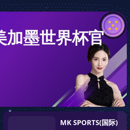
方网站
网站首页
知道
zoty中欧
产品展
产品展示
首页 · OUR CASES
ty中欧|中国有限公司|官