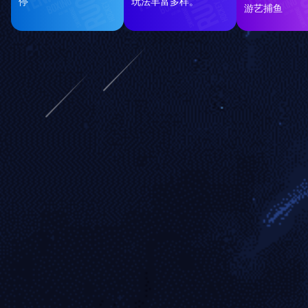
一、历史恩怨回响
曼联与布莱克本的交
动曼联的霸主地位，
那段岁月里，双方的
胜负之外更有精神层
如今再度相遇，虽然
镜。
二、阵容实力对比
从纸面实力来看，曼
布莱克本则以整体性
量。
正是这种豪门底蕴与