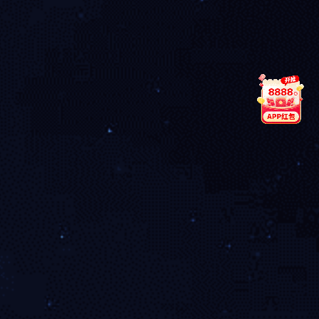
永远源自底蕴、激情与
话升级 谁能掌控