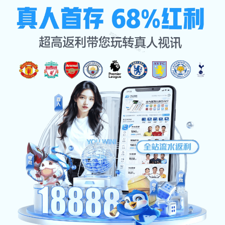
zoty中欧|中国有限公司|官
☰
方网站
集团新闻
首页 · OUR NEWS
zoty中欧|中国有限公司|官方网
站